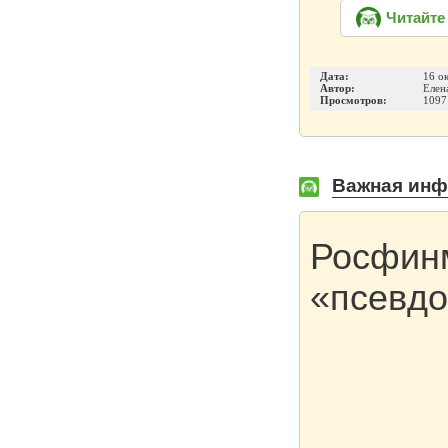
Читайте
Дата:
16 о
Автор:
Елен
Просмотров:
1097
Важная инф
Росфинм
«псевдо