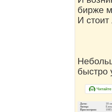
бирже м
И стоит
Небольш
быстро
Читайте
Дата:
18 о
Автор:
Елен
Просмотров:
1085