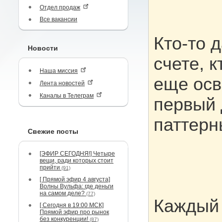
Отдел продаж
Все вакансии
Кто-то 
Новости
счете, 
Наша миссия
еще осв
Лента новостей
Каналы в Телеграм
первый 
паттерн
Свежие посты
[ЭФИР СЕГОДНЯ!] Четыре
вещи, ради которых стоит
прийти
(91)
[ Прямой эфир 4 августа]
Волны Вульфа: где деньги
на самом деле?
(77)
Каждый 
[ Сегодня в 19:00 МСК]
Прямой эфир про рынок
без конкуренции!
(87)