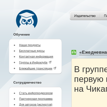
Обучение
Наши продукты
Бесплатные курсы
«Ежедневная
Контактная информация
Группы в Инфоклубе
В групп
Ближайшие трансляции
первую 
Сотрудничество
на Чика
Стать инфопродюсером
Партнерская программа
Для авторов (экспертов)