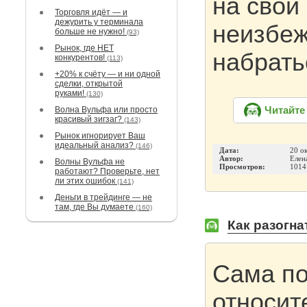
на свои
Торговля идёт — и
дежурить у терминала
неизбеж
больше не нужно!
(93)
Рынок, где НЕТ
набрать
конкурентов!
(113)
+20% к счёту — и ни одной
сделки, открытой
руками!
(130)
Волна Вульфа или просто
Читайте
красивый зигзаг?
(143)
Рынок игнорирует Ваш
идеальный анализ?
(146)
Дата:
20 о
Автор:
Елен
Волны Вульфа не
Просмотров:
1014
работают? Проверьте, нет
ли этих ошибок
(141)
Деньги в трейдинге — не
там, где Вы думаете
(160)
Как разогн
Сама по
относит