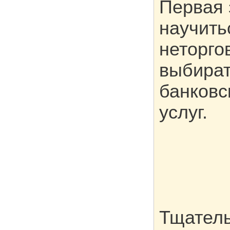
Первая 
научить
неторго
выбират
банковс
услуг.
Тщатель