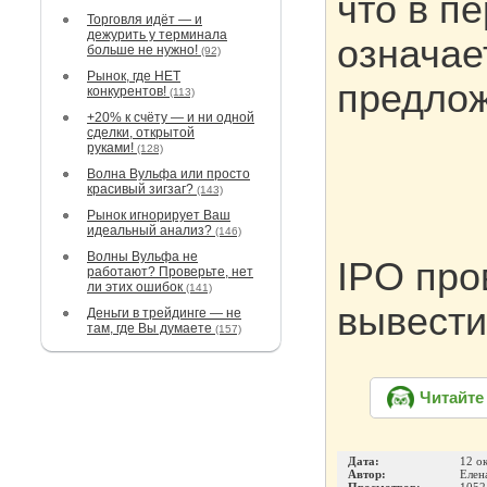
что в п
Торговля идёт — и
дежурить у терминала
означае
больше не нужно!
(92)
Рынок, где НЕТ
предлож
конкурентов!
(113)
+20% к счёту — и ни одной
сделки, открытой
руками!
(128)
Волна Вульфа или просто
красивый зигзаг?
(143)
Рынок игнорирует Ваш
идеальный анализ?
(146)
Волны Вульфа не
IPO про
работают? Проверьте, нет
ли этих ошибок
(141)
вывест
Деньги в трейдинге — не
там, где Вы думаете
(157)
Читайте
Дата:
12 о
Автор:
Елен