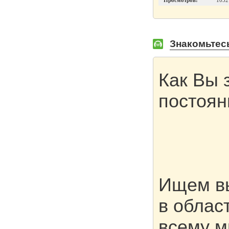
Просмотров:
1052
Знакомьтес
Как Вы 
постоян
Ищем вы
в облас
всему м