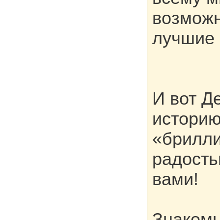
возможн
лучшие 
И вот Д
историю
«брилли
радость
вами!
Знаком