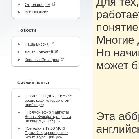
Для тех
Отдел продаж
работае
Все вакансии
понятие
Новости
Многие 
Наша миссия
Но нач
Лента новостей
Каналы в Телеграм
может б
Свежие посты
[ЭФИР СЕГОДНЯ!] Четыре
вещи, ради которых стоит
прийти
(89)
[ Прямой эфир 4 августа]
Эта абб
Волны Вульфа: где деньги
на самом деле?
(73)
английск
[ Сегодня в 19:00 МСК]
Прямой эфир про рынок
без конкуренции!
(85)