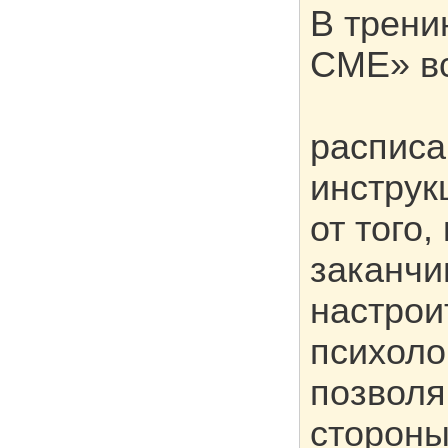
В трени
CME» вс
расписа
инструк
от того
заканчи
настрои
психоло
позволя
стороны