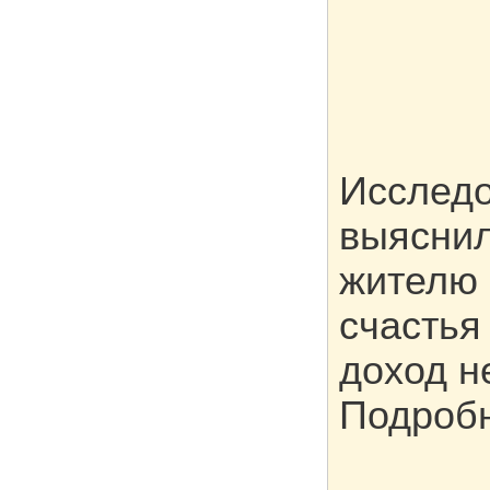
Исследо
выяснил
жителю 
счастья
доход н
Подроб