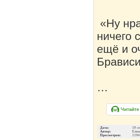
«Ну нра
ничего с
ещё и о
Брависи
…
Читайте
Дата:
19 с
Автор:
Елен
Просмотров:
1194