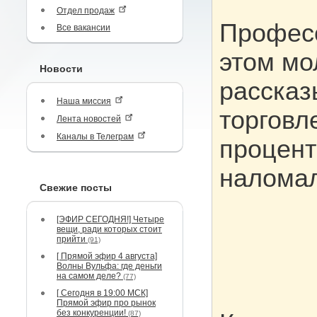
Отдел продаж
Профес
Все вакансии
этом мо
Новости
рассказ
Наша миссия
торговл
Лента новостей
Каналы в Телеграм
процент
наломал
Свежие посты
[ЭФИР СЕГОДНЯ!] Четыре
вещи, ради которых стоит
прийти
(91)
[ Прямой эфир 4 августа]
Волны Вульфа: где деньги
на самом деле?
(77)
[ Сегодня в 19:00 МСК]
Прямой эфир про рынок
без конкуренции!
(87)