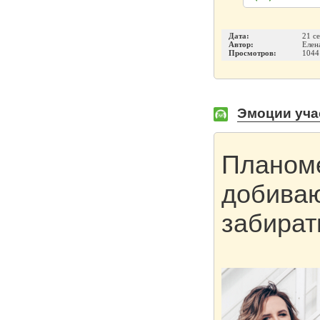
Дата:
21 с
Автор:
Елен
Просмотров:
1044
Эмоции уча
Планоме
добиваю
забират