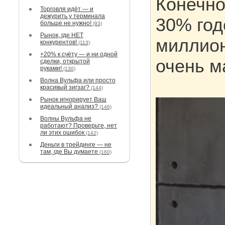
Конечно
Торговля идёт — и
дежурить у терминала
30% год
больше не нужно!
(93)
Рынок, где НЕТ
миллион
конкурентов!
(113)
+20% к счёту — и ни одной
очень м
сделки, открытой
руками!
(130)
Волна Вульфа или просто
красивый зигзаг?
(144)
Рынок игнорирует Ваш
идеальный анализ?
(146)
Волны Вульфа не
работают? Проверьте, нет
ли этих ошибок
(142)
Деньги в трейдинге — не
там, где Вы думаете
(160)