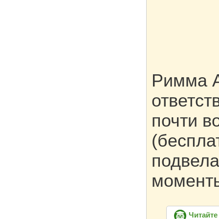
Римма А
ответст
почти в
(беспла
подвела
момент
Читайте