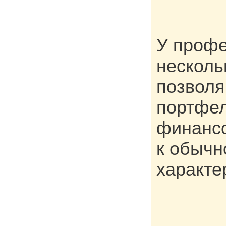
У профе
несколь
позволя
портфел
финансо
к обычн
характе