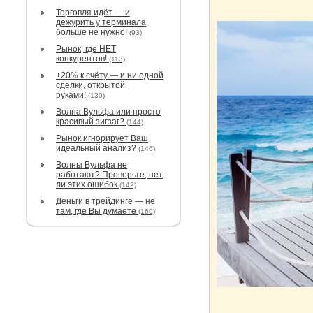
Торговля идёт — и
дежурить у терминала
больше не нужно!
(93)
Рынок, где НЕТ
конкурентов!
(113)
+20% к счёту — и ни одной
сделки, открытой
руками!
(130)
Волна Вульфа или просто
красивый зигзаг?
(144)
Рынок игнорирует Ваш
идеальный анализ?
(146)
Волны Вульфа не
работают? Проверьте, нет
ли этих ошибок
(142)
Деньги в трейдинге — не
там, где Вы думаете
(160)