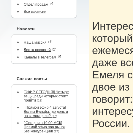
Отдел продаж
Все вакансии
Интерес
Новости
который
Наша миссия
ежемеся
Лента новостей
Каналы в Телеграм
даже вс
Емеля с
Свежие посты
двое из
[ЭФИР СЕГОДНЯ!] Четыре
говорит
вещи, ради которых стоит
прийти
(92)
[ Прямой эфир 4 августа]
интерес
Волны Вульфа: где деньги
на самом деле?
(77)
России.
[ Сегодня в 19:00 МСК]
Прямой эфир про рынок
без конкуренции!
(87)