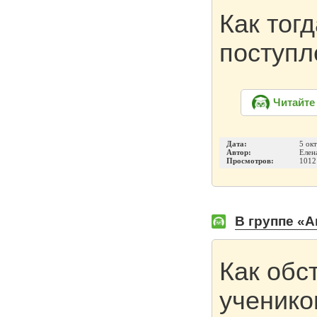
Как тог
поступ
Читайте
Дата:
5 ок
Автор:
Елен
Просмотров:
1012
В группе «А
Как обс
ученико