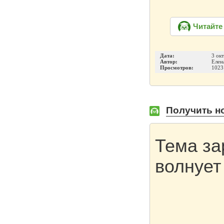
Читайте
Дата:
3 ок
Автор:
Елен
Просмотров:
1023
Получить но
Тема за
волнует