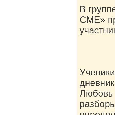
В групп
CME» п
участни
Ученики
дневник
Любовь 
разборы
определ