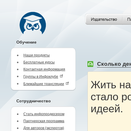
Обучение
Наши продукты
Бесплатные курсы
Сколько ден
Контактная информация
Группы в Инфоклубе
Жить на
Ближайшие трансляции
стало р
Сотрудничество
идеей.
Стать инфопродюсером
Партнерская программа
Для авторов (экспертов)