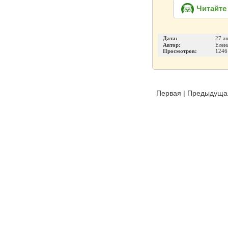
Читайте
Дата:
27 а
Автор:
Елен
Просмотров:
1246
Первая
|
Предыдуща
Издательство
Инфо-ДВД
О проекте
|
Каталог п
ИП Шумилова Маргарита Викторовна