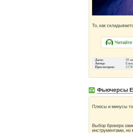
То, как складывает
Читайте
Дата:
30 а
Автор:
Елен
Просмотров:
1178
Фьючерсы E-m
Плюсы и минусы то
Выбор брокера зам
инструментами, но 