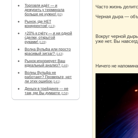
Торговля идёт — и
Часто жизнь делитс
дежурить у терминала
больше не нужно!
(93)
Черная дыра — объе
Рынок, где НЕТ
конкурентов!
(113)
+20% к счёту — и ни одной
Вокруг черной дыры
сделки, открытой
уже нет. Вы навсегд
руками!
(128)
Волна Вульфа или просто
красивый зигзаг?
(143)
Рынок игнорирует Ваш
идеальный анализ?
Ничего не напомина
(146)
Волны Вульфа не
работают? Проверьте, нет
ли этих ошибок
(141)
Деньги в трейдинге — не
там, где Вы думаете
(158)