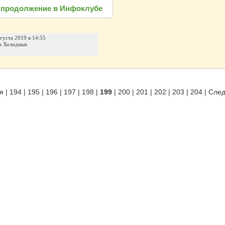
 продолжение в Инфоклубе
вгуста 2019 в 14:55
а Холодных
я
|
194
|
195
|
196
|
197
|
198
|
199
|
200
|
201
|
202
|
203
|
204
|
Сле
родуктов
|
Партнерка
|
Вакансии
|
Контакты