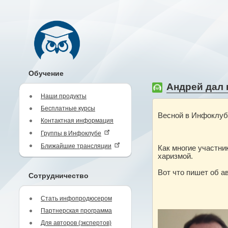
Обучение
Андрей дал н
Наши продукты
Бесплатные курсы
Весной в Инфоклуб
Контактная информация
Группы в Инфоклубе
Ближайшие трансляции
Как многие участни
харизмой.
Вот что пишет об а
Сотрудничество
Стать инфопродюсером
Партнерская программа
Для авторов (экспертов)