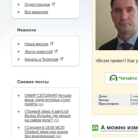
Отдел продаж
Все вакансии
Новости
Наша миссия
Лента новостей
Каналы в Телеграм
«Всем привет! Как 
Читайте
Свежие посты
[ЭФИР СЕГОДНЯ!] Четыре
Дата:
1 се
вещи, ради которых стоит
Автор:
Елен
прийти
Просмотров:
1418
(90)
[ Прямой эфир 4 августа]
Волны Вульфа: где деньги
на самом деле?
(76)
А можно изм
[ Сегодня в 19:00 МСК]
Прямой эфир про рынок
без конкуренции!
(86)