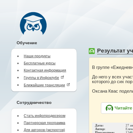
Обучение
Результат уч
Наши продукты
Бесплатные курсы
В группе «Ежедневн
Контактная информация
До него у всех уча
Группы в Инфоклубе
которого до сих пор
Ближайшие трансляции
Оксана Квас подели
Сотрудничество
Читайте
Стать инфопродюсером
Партнерская программа
Дата:
27 а
Автор:
Елен
Для авторов (экспертов)
Просмотров:
1246