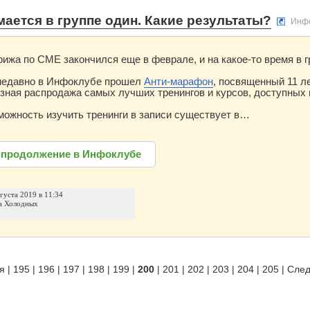
мается в группе один. Какие результаты?
Инф
рижа по CME закончился еще в феврале, и на какое-то время в 
, недавно в Инфоклубе прошел
Анти-марафон
, посвященный 11 л
зная распродажа самых лучших тренингов и курсов, доступных
можность изучить тренинги в записи существует в…
 продолжение в Инфоклубе
вгуста 2019 в 11:34
а Холодных
я
|
195
|
196
|
197
|
198
|
199
|
200
|
201
|
202
|
203
|
204
|
205
|
Сле