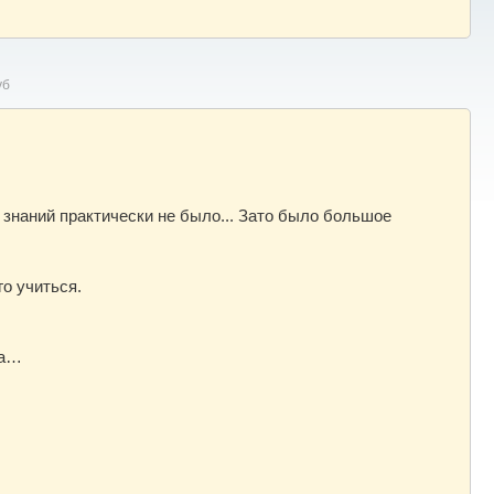
уб
 знаний практически не было... Зато было большое
го учиться.
на…