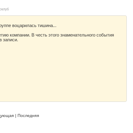
оклуб
группе воцарилась тишина...
етию компании. В честь этого знаменательного события
 в записи.
дующая
|
Последняя