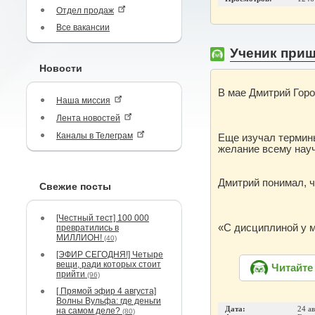
Отдел продаж
Все вакансии
Ученик прише
Новости
В мае Дмитрий Горо
Наша миссия
Лента новостей
Каналы в Телеграм
Еще изучал термины
желание всему науч
Дмитрий понимал, чт
Свежие посты
[Честный тест] 100 000
«С дисциплиной у м
превратились в
МИЛЛИОН!
(40)
[ЭФИР СЕГОДНЯ!] Четыре
вещи, ради которых стоит
Читайте
прийти
(96)
[ Прямой эфир 4 августа]
Волны Вульфа: где деньги
Дата:
24 а
на самом деле?
(80)