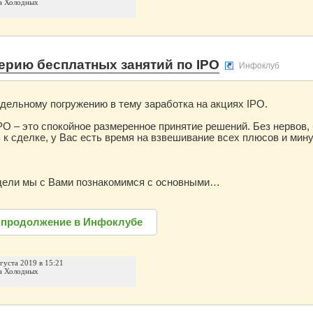
а Холодных
ерию бесплатных занятий по IPO
Инфоклуб
едельному погружению в тему заработка на акциях IPO.
PO – это спокойное размеренное принятие решений. Без нервов, 
 к сделке, у Вас есть время на взвешивание всех плюсов и мин
дели мы с Вами познакомимся с основными…
 продолжение в Инфоклубе
вгуста 2019 в 15:21
а Холодных