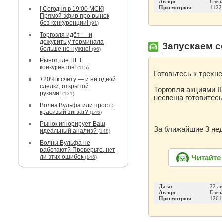
Автор:
Елен
Просмотров:
1122
[ Сегодня в 19:00 МСК]
Прямой эфир про рынок
без конкуренции!
(91)
Торговля идёт — и
дежурить у терминала
Запускаем с
больше не нужно!
(96)
Рынок, где НЕТ
конкурентов!
(115)
Готовьтесь к трехн
+20% к счёту — и ни одной
сделки, открытой
Торговля акциями I
руками!
(131)
неспеша готовитесь
Волна Вульфа или просто
красивый зигзаг?
(146)
Рынок игнорирует Ваш
За ближайшие 3 не
идеальный анализ?
(148)
Волны Вульфа не
работают? Проверьте, нет
ли этих ошибок
Читайте
(146)
Дата:
22 а
Автор:
Елен
Просмотров:
1261