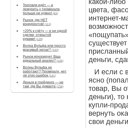
какой-либо
Торговля идёт — и
цвета, фасо
дежурить у терминала
больше не нужно!
(93)
интернет-ма
Рынок, где НЕТ
конкурентов!
(113)
возможност
+20% к счёту — и ни одной
«пощупать» 
сделки, открытой
руками!
(128)
существует
Волна Вульфа или просто
присланный
красивый зигзаг?
(143)
Рынок игнорирует Ваш
деньги, сда
идеальный анализ?
(146)
Волны Вульфа не
И если с 
работают? Проверьте, нет
ли этих ошибок
(141)
ясно (попа
Деньги в трейдинге — не
там, где Вы думаете
товар, Вы 
(158)
деньги), то
купли-прод
вернуть ок
свои деньги