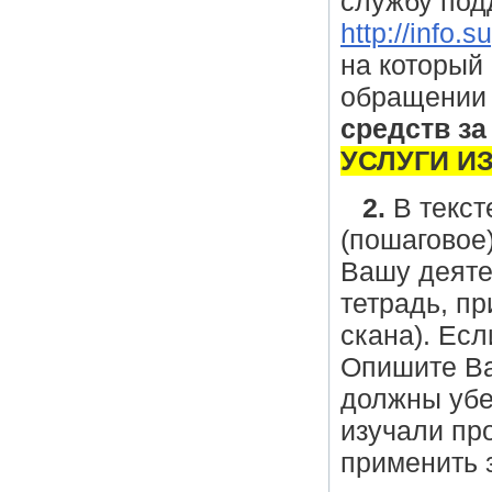
службу под
http://info.s
на который
обращении 
средств за
УСЛУГИ И
2.
В текст
(пошаговое
Вашу деяте
тетрадь, п
скана). Есл
Опишите В
должны убе
изучали про
применить 