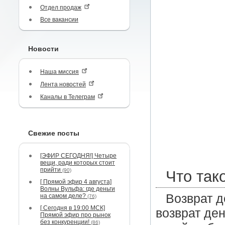
Отдел продаж
Все вакансии
Новости
Наша миссия
Лента новостей
Каналы в Телеграм
Свежие посты
[ЭФИР СЕГОДНЯ!] Четыре
вещи, ради которых стоит
прийти
(90)
Что так
[ Прямой эфир 4 августа]
Волны Вульфа: где деньги
Возврат д
на самом деле?
(76)
[ Сегодня в 19:00 МСК]
возврат ден
Прямой эфир про рынок
без конкуренции!
(86)