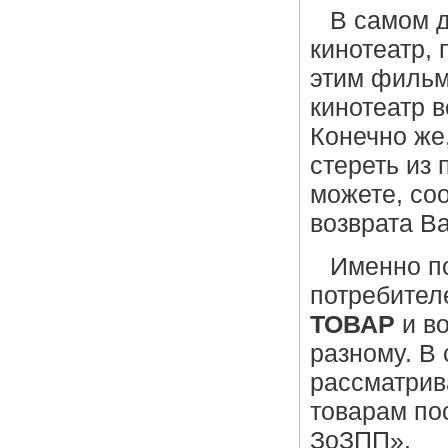
В самом д
кинотеатр,
этим фильм
кинотеатр в
Конечно же
стереть из
можете, со
возврата Ва
Именно по
потребител
ТОВАР
и во
разному. В 
рассматрив
товарам пос
ЗоЗПП».