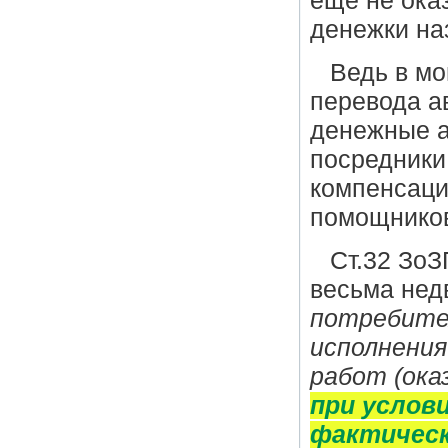
еще не ока
денежки наз
Ведь в мо
перевода а
денежные а
посредники
компенсаци
помощников
Ст.32 ЗоЗ
весьма не
потребите
исполнения
работ (ока
при услов
фактическ