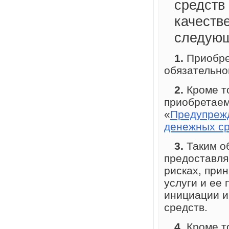
средств
качеств
следующ
1.
Приобре
обязательно
2.
Кроме то
приобретаем
«
Предупрежд
денежных с
3.
Таким о
предоставля
рисках, при
услуги и ее 
инициации и
средств.
4.
Кроме то