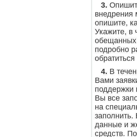
3.
Опишите
внедрения 
опишите, к
Укажите, в
обещанных 
подробно р
обратиться
4.
В течен
Вами заявк
поддержки 
Вы все зап
на специал
заполнить.
данные и ж
средств. П