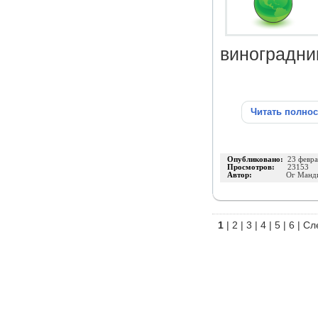
виноградник
Читать полно
Опубликовано:
23 февра
Просмотров:
23153
Автор:
Ог Манд
1
|
2
|
3
|
4
|
5
|
6
|
Сл