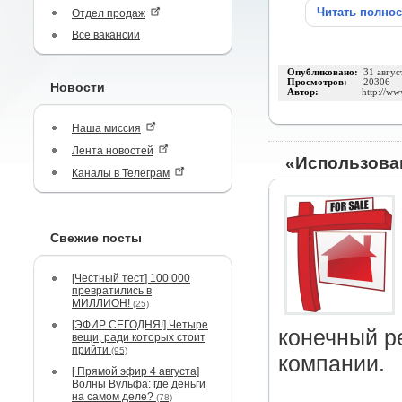
Читать полно
Отдел продаж
Все вакансии
Опубликовано:
31 авгус
Просмотров:
20306
Новости
Автор:
http://ww
Наша миссия
Лента новостей
«Использова
Каналы в Телеграм
Свежие посты
[Честный тест] 100 000
превратились в
МИЛЛИОН!
(25)
[ЭФИР СЕГОДНЯ!] Четыре
конечный р
вещи, ради которых стоит
прийти
(95)
компании.
[ Прямой эфир 4 августа]
Волны Вульфа: где деньги
на самом деле?
(78)