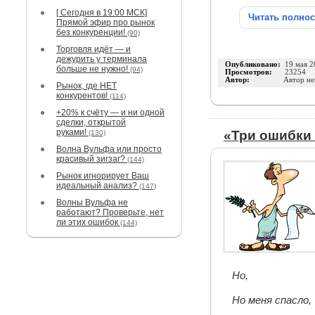
[ Сегодня в 19:00 МСК]
Читать полно
Прямой эфир про рынок
без конкуренции!
(90)
Торговля идёт — и
дежурить у терминала
Опубликовано:
19 мая 2
больше не нужно!
(94)
Просмотров:
23254
Автор:
Автор не
Рынок, где НЕТ
конкурентов!
(114)
+20% к счёту — и ни одной
сделки, открытой
руками!
«Три ошибки 
(130)
Волна Вульфа или просто
красивый зигзаг?
(144)
Рынок игнорирует Ваш
идеальный анализ?
(147)
Волны Вульфа не
работают? Проверьте, нет
ли этих ошибок
(144)
Но,
Но меня спасло,