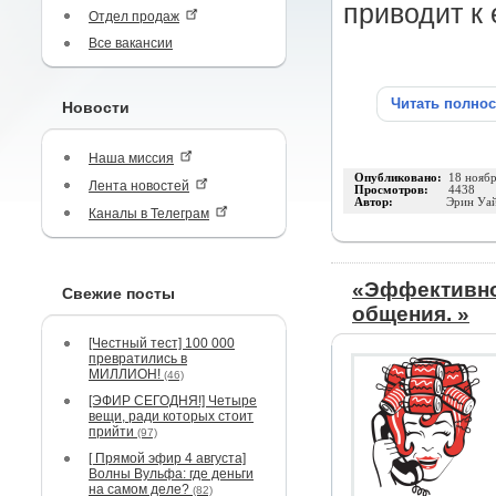
приводит к
Отдел продаж
Все вакансии
Читать полно
Новости
Наша миссия
Опубликовано:
18 нояб
Лента новостей
Просмотров:
4438
Автор:
Эрин Уа
Каналы в Телеграм
«Эффективно
Свежие посты
общения. »
[Честный тест] 100 000
превратились в
МИЛЛИОН!
(46)
[ЭФИР СЕГОДНЯ!] Четыре
вещи, ради которых стоит
прийти
(97)
[ Прямой эфир 4 августа]
Волны Вульфа: где деньги
на самом деле?
(82)