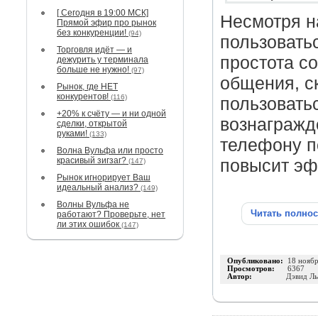
[ Сегодня в 19:00 МСК]
Несмотря н
Прямой эфир про рынок
без конкуренции!
(94)
пользовать
Торговля идёт — и
простота с
дежурить у терминала
больше не нужно!
(97)
общения, с
Рынок, где НЕТ
конкурентов!
(116)
пользовать
+20% к счёту — и ни одной
вознагражд
сделки, открытой
руками!
(133)
телефону п
Волна Вульфа или просто
красивый зигзаг?
повысит эф
(147)
Рынок игнорирует Ваш
идеальный анализ?
(149)
Волны Вульфа не
Читать полно
работают? Проверьте, нет
ли этих ошибок
(147)
Опубликовано:
18 нояб
Просмотров:
6367
Автор:
Дэвид Л