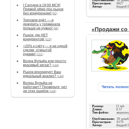
Опубликовано:
30 декаб
Просмотров:
6627
[ Сегодня в 19:00 МСК]
Автор:
Андрей 
Прямой эфир про рынок
без конкуренции!
(92)
Торговля идёт — и
дежурить у терминала
больше не нужно!
«Продажи со
(96)
Рынок, где НЕТ
конкурентов!
(115)
+20% к счёту — и ни одной
сделки, открытой
руками!
(131)
Волна Вульфа или просто
красивый зигзаг?
(146)
Рынок игнорирует Ваш
идеальный анализ?
(148)
Волны Вульфа не
Читать полно
работают? Проверьте, нет
ли этих ошибок
(146)
Размер:
12 mb
Длина:
6.57
Тип файла:
видеопо
Опубликовано:
30 декаб
Просмотров:
9170
Автор:
Андрей 