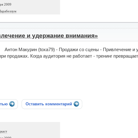
ря 2009
Парабеллум
влечение и удержание внимания»
Антон Макурин (toxa79) - Продажи со сцены - Привлечение и
при продажах. Когда аудитория не работает - тренинг превращае
стью
Оставить комментарий
дкаст