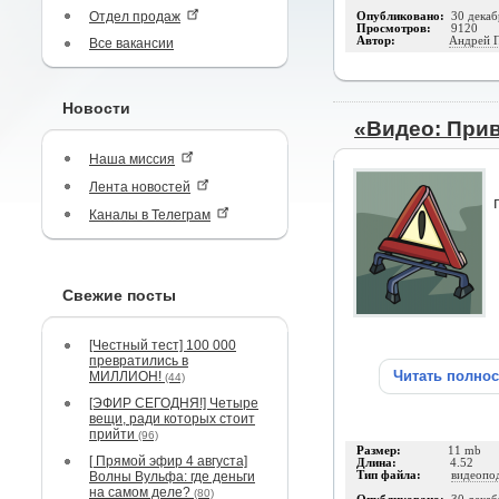
Отдел продаж
Опубликовано:
30 декаб
Просмотров:
9120
Автор:
Андрей 
Все вакансии
Новости
«Видео: При
Наша миссия
Лента новостей
Каналы в Телеграм
Свежие посты
[Честный тест] 100 000
превратились в
Читать полно
МИЛЛИОН!
(44)
[ЭФИР СЕГОДНЯ!] Четыре
вещи, ради которых стоит
прийти
(96)
Размер:
11 mb
[ Прямой эфир 4 августа]
Длина:
4.52
Волны Вульфа: где деньги
Тип файла:
видеопо
на самом деле?
(80)