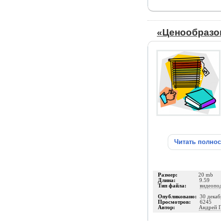
«Ценообразо
Читать полно
Размер:
20 mb
Длина:
9.59
Тип файла:
видеопо
Опубликовано:
30 декаб
Просмотров:
6245
Автор:
Андрей 