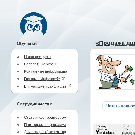
«Продажа до
Обучение
Наши продукты
Бесплатные курсы
Контактная информация
Группы в Инфоклубе
Ближайшие трансляции
Сотрудничество
Читать полно
Стать инфопродюсером
Партнерская программа
Размер:
13 mb
Длина:
6.55
Для авторов (экспертов)
Тип файла:
видеопо