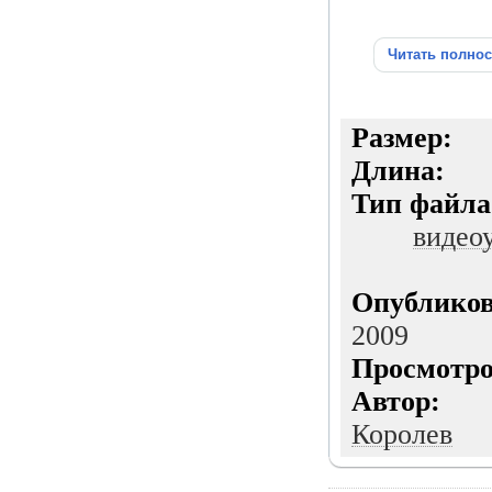
Читать полно
Разм
Дли
Тип файла
видео
Опублико
2009
Просмот
Авт
Королев