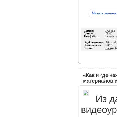
Читать полно
Размер:
17,3 mb
Длина:
09:42
Тип файла:
видеоур
Опубликовано:
10 октяб
Просмотров:
6847
Автор:
Никита К
«Как и где н
материалов 
Из д
видеоур