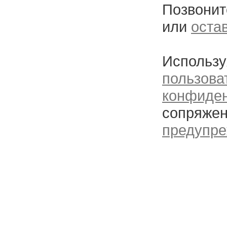
Позвонит
или
оста
Использу
пользова
конфиде
сопряжен
предупре