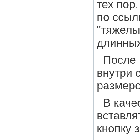
тех пор
по ссыл
"тяжелы
длинных 
После 
внутри 
размеро
В каче
вставля
кнопку 