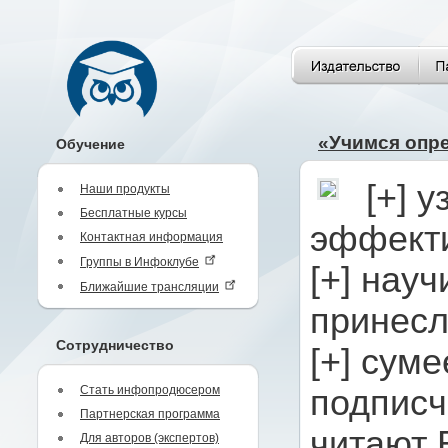
«Учимся опр
Обучение
[+] 
Наши продукты
Бесплатные курсы
эффекти
Контактная информация
Группы в Инфоклубе
[+] нау
Ближайшие трансляции
принесло
Сотрудничество
[+] суме
Стать инфопродюсером
подписч
Партнерская программа
читают 
Для авторов (экспертов)