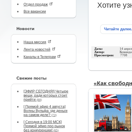
Хотите уз
Отдел продаж
Все вакансии
Новости
Читайте далее
Наша миссия
Дата:
14 апре
Лента новостей
Автор:
Команд
Просмотров:
7708
Каналы в Телеграм
Свежие посты
«Как свободн
[ЭФИР СЕГОДНЯ!] Четыре
вещи, ради которых стоит
прийти
(88)
[ Прямой эфир 4 августа]
Волны Вульфа: где деньги
на самом деле?
(73)
[ Сегодня в 19:00 МСК]
Прямой эфир про рынок
без конкуренции!
(85)