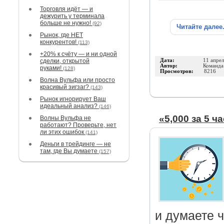
Торговля идёт — и
дежурить у терминала
больше не нужно!
(92)
Читайте далее
Рынок, где НЕТ
конкурентов!
(113)
+20% к счёту — и ни одной
сделки, открытой
Дата:
11 апре
Автор:
Команд
руками!
(128)
Просмотров:
8216
Волна Вульфа или просто
красивый зигзаг?
(143)
Рынок игнорирует Ваш
идеальный анализ?
(146)
«5,000 за 5 
Волны Вульфа не
работают? Проверьте, нет
ли этих ошибок
(141)
Деньги в трейдинге — не
там, где Вы думаете
(157)
и думаете ч