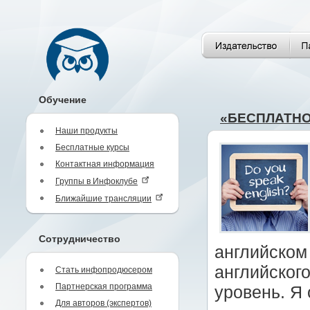
Обучение
«БЕСПЛАТНО!
Наши продукты
Бесплатные курсы
Контактная информация
Группы в Инфоклубе
Ближайшие трансляции
Сотрудничество
английском
английского
Стать инфопродюсером
Партнерская программа
уровень. Я
Для авторов (экспертов)