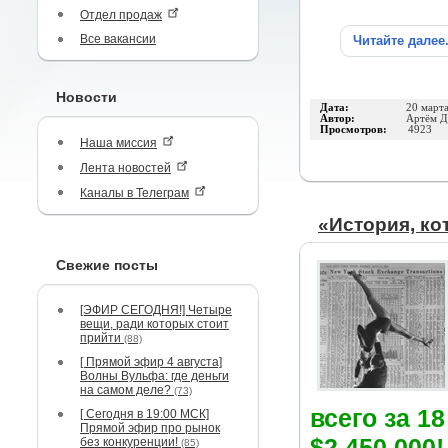
Отдел продаж
Все вакансии
Читайте далее
Новости
Дата:
20 март
Автор:
Артём Д
Просмотров:
4923
Наша миссия
Лента новостей
Каналы в Телеграм
«История, кот
Свежие посты
[ЭФИР СЕГОДНЯ!] Четыре
вещи, ради которых стоит
прийти
(88)
[ Прямой эфир 4 августа]
Волны Вульфа: где деньги
на самом деле?
(73)
всего за 1
[ Сегодня в 19:00 МСК]
Прямой эфир про рынок
$2,450,000!
без конкуренции!
(85)