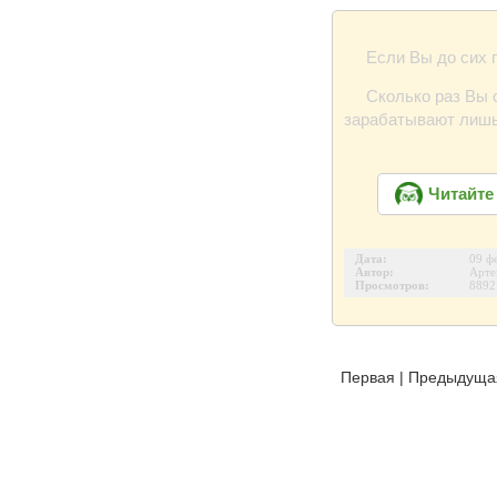
Если Вы до сих п
Сколько раз Вы 
зарабатывают лиш
Читайте
Дата:
09 ф
Автор:
Арте
Просмотров:
8892
Первая
|
Предыдуща