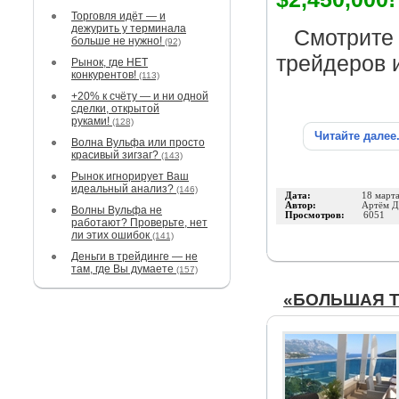
Торговля идёт — и
дежурить у терминала
Смотрите 
больше не нужно!
(92)
трейдеров 
Рынок, где НЕТ
конкурентов!
(113)
+20% к счёту — и ни одной
сделки, открытой
руками!
(128)
Читайте далее
Волна Вульфа или просто
красивый зигзаг?
(143)
Рынок игнорирует Ваш
идеальный анализ?
(146)
Дата:
18 март
Автор:
Артём Д
Волны Вульфа не
Просмотров:
6051
работают? Проверьте, нет
ли этих ошибок
(141)
Деньги в трейдинге — не
там, где Вы думаете
(157)
«БОЛЬШАЯ Т