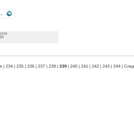
...
 2018
ВД
я
|
234
|
235
|
236
|
237
|
238
|
239
|
240
|
241
|
242
|
243
|
244
|
Сле