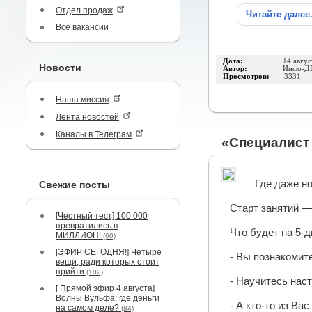
Отдел продаж
Читайте далее
Все вакансии
Дата:
14 авгус
Новости
Автор:
Инфо-Д
Просмотров:
3331
Наша миссия
Лента новостей
Каналы в Телеграм
«Специалист 
Где даже н
Свежие посты
Старт занятий 
[Честный тест] 100 000
превратились в
Что будет на 5-
МИЛЛИОН!
(60)
[ЭФИР СЕГОДНЯ!] Четыре
- Вы познакомит
вещи, ради которых стоит
прийти
(102)
- Научитесь нас
[ Прямой эфир 4 августа]
Волны Вульфа: где деньги
- А кто-то из Ва
на самом деле?
(84)