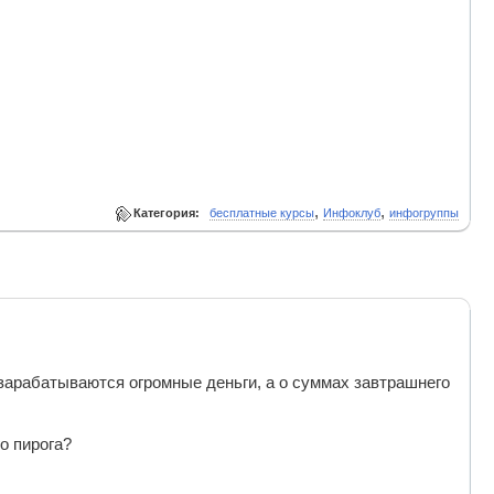
,
,
Категория:
бесплатные курсы
Инфоклуб
инфогруппы
зарабатываются огромные деньги, а о суммах завтрашнего
о пирога?