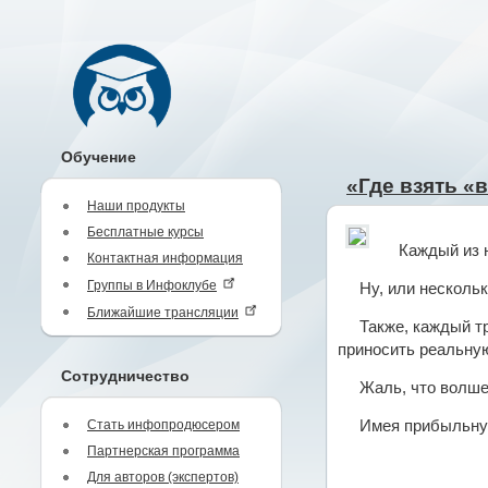
Обучение
«Где взять 
Наши продукты
Бесплатные курсы
Каждый из 
Контактная информация
Группы в Инфоклубе
Ну, или несколь
Ближайшие трансляции
Также, каждый т
приносить реальну
Сотрудничество
Жаль, что волше
Стать инфопродюсером
Имея прибыльную
Партнерская программа
Для авторов (экспертов)