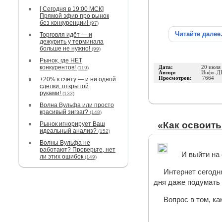
[ Сегодня в 19:00 МСК]
Прямой эфир про рынок
без конкуренции!
(97)
Читайте далее
Торговля идёт — и
дежурить у терминала
больше не нужно!
(99)
Рынок, где НЕТ
конкурентов!
Дата:
20 июля
(119)
Автор:
Инфо-Д
Просмотров:
7664
+20% к счёту — и ни одной
сделки, открытой
руками!
(133)
Волна Вульфа или просто
красивый зигзаг?
(148)
«Как освоит
Рынок игнорирует Ваш
идеальный анализ?
(152)
Волны Вульфа не
работают? Проверьте, нет
И выйти на
ли этих ошибок
(149)
Интернет сегодн
дня даже подумать
Вопрос в том, ка