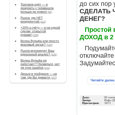
до сих пор 
Торговля идёт — и
дежурить у терминала
СДЕЛАТЬ 
больше не нужно!
(92)
ДЕНЕГ?
Рынок, где НЕТ
конкурентов!
(112)
+20% к счёту — и ни одной
Простой 
сделки, открытой
руками!
(128)
ДОХОД в 2
Волна Вульфа или просто
красивый зигзаг?
(143)
Подумайте
Рынок игнорирует Ваш
отключайте 
идеальный анализ?
(145)
Волны Вульфа не
Задумайтес
работают? Проверьте, нет
ли этих ошибок
(141)
Деньги в трейдинге — не
там, где Вы думаете
(157)
Читайте далее
Дата:
09 сент
Автор:
Инфо-Д
Просмотров:
6072