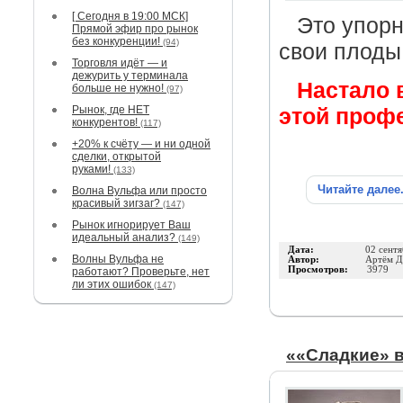
[ Сегодня в 19:00 МСК]
Это упорн
Прямой эфир про рынок
без конкуренции!
(94)
свои плод
Торговля идёт — и
дежурить у терминала
Настало 
больше не нужно!
(97)
Рынок, где НЕТ
этой проф
конкурентов!
(117)
+20% к счёту — и ни одной
сделки, открытой
руками!
(133)
Читайте далее
Волна Вульфа или просто
красивый зигзаг?
(147)
Рынок игнорирует Ваш
идеальный анализ?
(149)
Дата:
02 сент
Волны Вульфа не
Автор:
Артём Д
Просмотров:
3979
работают? Проверьте, нет
ли этих ошибок
(147)
««Сладкие» 