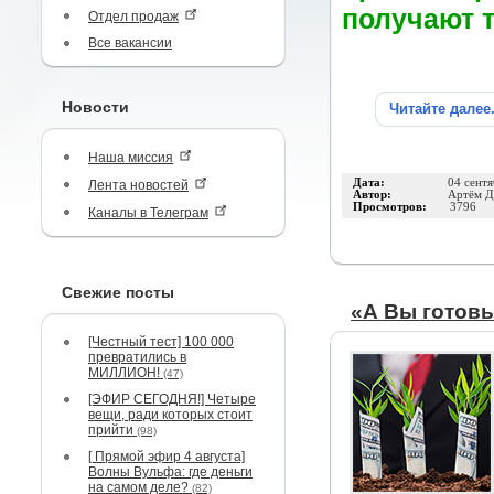
получают т
Отдел продаж
Все вакансии
Новости
Читайте далее
Наша миссия
Дата:
04 сент
Лента новостей
Автор:
Артём Д
Просмотров:
3796
Каналы в Телеграм
Свежие посты
«А Вы готов
[Честный тест] 100 000
превратились в
МИЛЛИОН!
(47)
[ЭФИР СЕГОДНЯ!] Четыре
вещи, ради которых стоит
прийти
(98)
[ Прямой эфир 4 августа]
Волны Вульфа: где деньги
на самом деле?
(82)