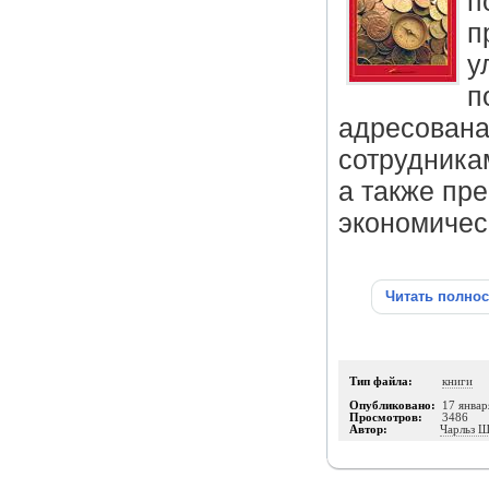
п
п
у
п
адресована
сотрудника
а также пр
экономичес
Читать полно
Тип файла:
книги
Опубликовано:
17 январ
Просмотров:
3486
Автор:
Чарльз Ш