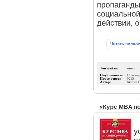
пропаганды
социальной
действии, 
Читать полно
Тип файла:
книги
Опубликовано:
17 январ
Просмотров:
4015
Автор:
Энтони П
«Курс MBA по
у