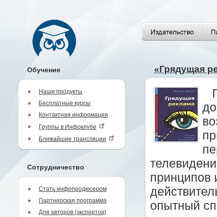
«Грядущая р
Обучение
Наши продукты
Бесплатные курсы
до
Контактная информация
во
Группы в Инфоклубе
пр
Ближайшие трансляции
пе
телевидени
Сотрудничество
принципов 
действител
Стать инфопродюсером
Партнерская программа
опытный сп
Для авторов (экспертов)