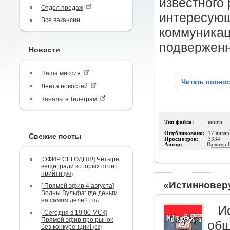
известного 
Отдел продаж
интересую
Все вакансии
коммуникац
подверженн
Новости
Наша миссия
Читать полно
Лента новостей
Каналы в Телеграм
Тип файла:
книги
Опубликовано:
17 январ
Свежие посты
Просмотров:
3334
Автор:
Вальтер
[ЭФИР СЕГОДНЯ!] Четыре
вещи, ради которых стоит
прийти
(90)
«Истинновер
[ Прямой эфир 4 августа]
Волны Вульфа: где деньги
на самом деле?
(76)
И
[ Сегодня в 19:00 МСК]
Прямой эфир про рынок
общ
без конкуренции!
(86)