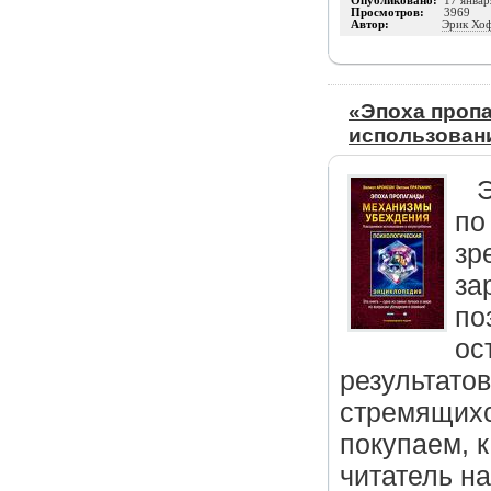
Опубликовано:
17 январ
Просмотров:
3969
Автор:
Эрик Хо
«Эпоха проп
использован
Э
по
зр
за
по
ос
результато
стремящихс
покупаем, к
читатель н