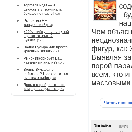
сод
Торговля идёт — и
дежурить у терминала
- б
больше не нужно!
(93)
Рынок, где НЕТ
нац
конкурентов!
(113)
Чем объясн
+20% к счёту — и ни одной
сделки, открытой
неоднознач
руками!
(128)
фигур, как 
Волна Вульфа или просто
красивый зигзаг?
(143)
Выявляя за
Рынок игнорирует Ваш
идеальный анализ?
(146)
порой пара
Волны Вульфа не
всем, кто 
работают? Проверьте, нет
ли этих ошибок
(141)
массовыми 
Деньги в трейдинге — не
там, где Вы думаете
(159)
Читать полно
Тип файла:
книги