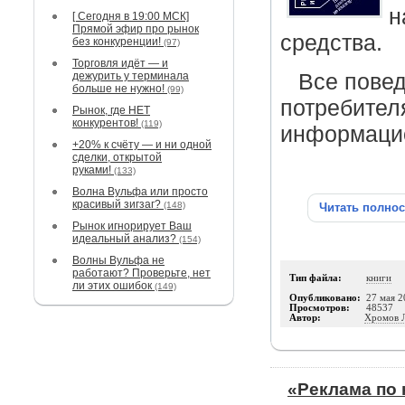
н
[ Сегодня в 19:00 МСК]
Прямой эфир про рынок
средства.
без конкуренции!
(97)
Торговля идёт — и
дежурить у терминала
Все повед
больше не нужно!
(99)
потребител
Рынок, где НЕТ
конкурентов!
(119)
информаци
+20% к счёту — и ни одной
сделки, открытой
руками!
(133)
Волна Вульфа или просто
красивый зигзаг?
(148)
Читать полно
Рынок игнорирует Ваш
идеальный анализ?
(154)
Волны Вульфа не
работают? Проверьте, нет
Тип файла:
книги
ли этих ошибок
(149)
Опубликовано:
27 мая 2
Просмотров:
48537
Автор:
Хромов 
«Реклама по 