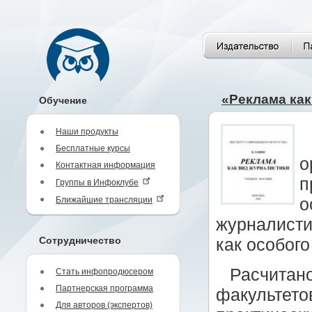
«Реклама как
Обучение
Наши продукты
Бесплатные курсы
о
Контактная информация
п
Группы в Инфоклубе
Ближайшие трансляции
о
журналисти
Сотрудничество
как особого
Расчитано
Стать инфопродюсером
Партнерская программа
факультето
Для авторов (экспертов)