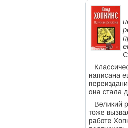
н
р
п
е
С
Классичес
написана е
переиздани
она стала д
Великий р
тоже вызва
работе Хопк