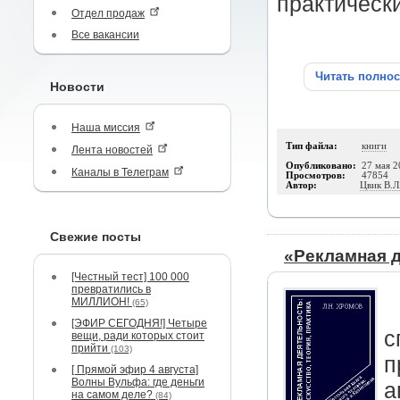
практическ
Отдел продаж
Все вакансии
Читать полно
Новости
Наша миссия
Тип файла:
книги
Лента новостей
Опубликовано:
27 мая 2
Каналы в Телеграм
Просмотров:
47854
Автор:
Цвик В.Л
Свежие посты
«Рекламная д
[Честный тест] 100 000
превратились в
МИЛЛИОН!
(65)
[ЭФИР СЕГОДНЯ!] Четыре
с
вещи, ради которых стоит
прийти
(103)
п
[ Прямой эфир 4 августа]
Волны Вульфа: где деньги
а
на самом деле?
(84)