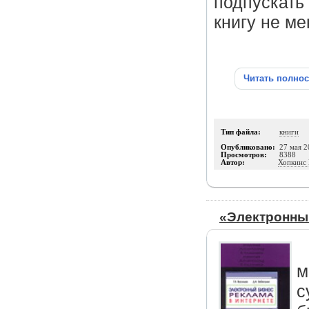
подпускать 
книгу не ме
Читать полно
Тип файла:
книги
Опубликовано:
27 мая 2
Просмотров:
8388
Автор:
Хопкинс
«Электронный
м
с