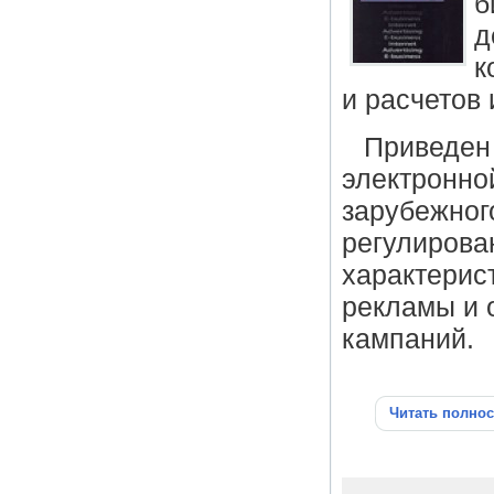
б
д
к
и расчетов
Приведен 
электронной
зарубежног
регулирова
характерис
рекламы и 
кампаний.
Читать полно