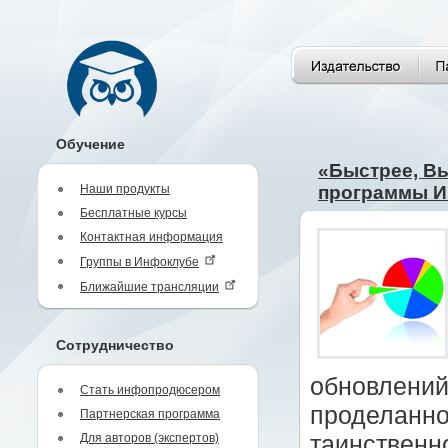
Обучение
«Быстрее, Вы
Наши продукты
программы И
Бесплатные курсы
Контактная информация
Группы в Инфоклубе
Ближайшие трансляции
Сотрудничество
обновлений
Стать инфопродюсером
проделанно
Партнерская программа
Для авторов (экспертов)
таинственн