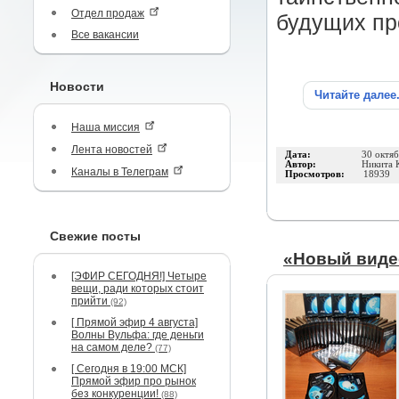
Отдел продаж
будущих про
Все вакансии
Новости
Читайте далее
Наша миссия
Лента новостей
Дата:
30 октя
Автор:
Никита 
Каналы в Телеграм
Просмотров:
18939
Свежие посты
«Новый виде
[ЭФИР СЕГОДНЯ!] Четыре
вещи, ради которых стоит
прийти
(92)
[ Прямой эфир 4 августа]
Волны Вульфа: где деньги
на самом деле?
(77)
[ Сегодня в 19:00 МСК]
Прямой эфир про рынок
без конкуренции!
(88)