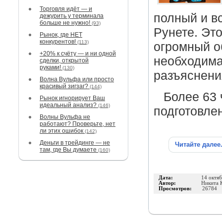
Торговля идёт — и
полный и в
дежурить у терминала
больше не нужно!
(93)
Рунете. Эт
Рынок, где НЕТ
конкурентов!
(113)
огромный о
+20% к счёту — и ни одной
необходима
сделки, открытой
руками!
(130)
разъяснени
Волна Вульфа или просто
красивый зигзаг?
(144)
Более 63 
Рынок игнорирует Ваш
идеальный анализ?
(146)
подготовле
Волны Вульфа не
работают? Проверьте, нет
ли этих ошибок
(142)
Деньги в трейдинге — не
Читайте далее
там, где Вы думаете
(160)
Дата:
14 октя
Автор:
Никита 
Просмотров:
26784