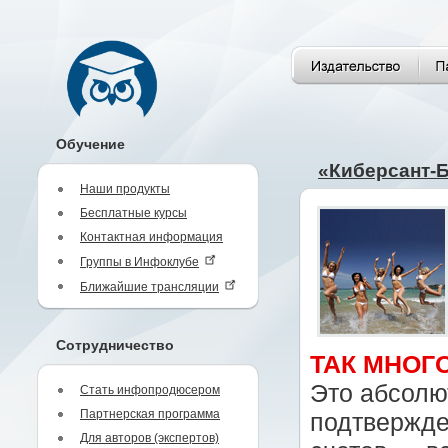
Обучение
«Киберсант-Б
Наши продукты
Бесплатные курсы
Контактная информация
Группы в Инфоклубе
Ближайшие трансляции
Сотрудничество
ТАК МНОГ
Это абсолю
Стать инфопродюсером
Партнерская программа
подтвержде
Для авторов (экспертов)