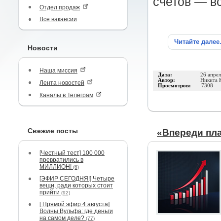
счетов — вс
Отдел продаж
Все вакансии
Читайте далее
Новости
Наша миссия
Дата:
26 апре
Автор:
Никита 
Лента новостей
Просмотров:
7308
Каналы в Телеграм
Свежие посты
«Впереди пла
[Честный тест] 100 000
превратились в
МИЛЛИОН!
(6)
[ЭФИР СЕГОДНЯ!] Четыре
вещи, ради которых стоит
прийти
(92)
[ Прямой эфир 4 августа]
Волны Вульфа: где деньги
на самом деле?
(77)