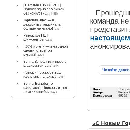
[ Сегодня в 19:00 МСК]
Прямой эфир про рынок
Прошедшие
без конкуренции!
(88)
команда не
Торговля идёт — и
дежурить у терминала
представи
больше не нужно!
(93)
Рынок, где НЕТ
настоящем
конкурентов!
(114)
анонсирова
+20% к счёту — и ни одной
сделки, открытой
руками!
(130)
Волна Вульфа или просто
красивый зигзаг?
(144)
Читайте далее
Рынок игнорирует Ваш
идеальный анализ?
(146)
Волны Вульфа не
работают? Проверьте, нет
Дата:
03 апре
ли этих ошибок
(142)
Автор:
Никита 
Просмотров:
46289
«C Новым Го