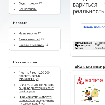
вариться – 
Отдел продаж
Все вакансии
реальность
Новости
Читать полно
Наша миссия
Лента новостей
Опубликовано:
23 февра
Каналы в Телеграм
Просмотров:
5342
Автор:
Игорь С
Свежие посты
«Как мотиви
[Честный тест] 100 000
превратились в
МИЛЛИОН!
(90)
[ЭФИР СЕГОДНЯ!] Четыре
вещи, ради которых стоит
прийти
(108)
[ Прямой эфир 4 августа]
Волны Вульфа: где деньги
на самом деле?
(92)