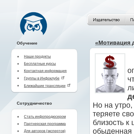
«Мотивация д
Обучение
Наши продукты
Бесплатные курсы
о
Контактная информация
ч
Группы в Инфоклубе
Ближайшие трансляции
л
д
Сотрудничество
Но на утро,
теряете св
Стать инфопродюсером
близость к 
Партнерская программа
обыденная 
Для авторов (экспертов)