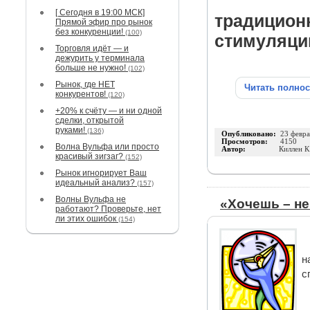
[ Сегодня в 19:00 МСК]
традиционн
Прямой эфир про рынок
без конкуренции!
(100)
стимуляции
Торговля идёт — и
дежурить у терминала
больше не нужно!
(102)
Рынок, где НЕТ
Читать полно
конкурентов!
(120)
+20% к счёту — и ни одной
сделки, открытой
руками!
(136)
Опубликовано:
23 февра
Просмотров:
4150
Волна Вульфа или просто
Автор:
Киллен К
красивый зигзаг?
(152)
Рынок игнорирует Ваш
идеальный анализ?
(157)
Волны Вульфа не
«Хочешь – не
работают? Проверьте, нет
ли этих ошибок
(154)
н
с