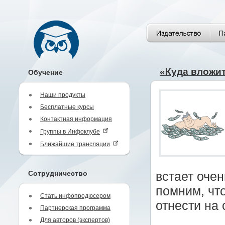
«Куда вложит
Обучение
Наши продукты
Бесплатные курсы
Контактная информация
Группы в Инфоклубе
Ближайшие трансляции
Сотрудничество
встает оче
помним, чт
Стать инфопродюсером
отнести на
Партнерская программа
Для авторов (экспертов)