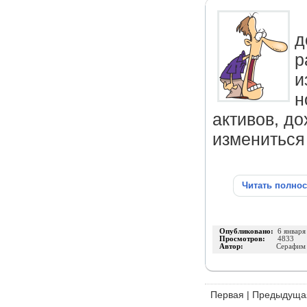
д
р
и
н
активов, д
измениться
Читать полно
Опубликовано:
6 января
Просмотров:
4833
Автор:
Серафим 
Первая
|
Предыдуща