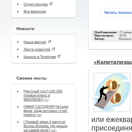
Отдел продаж
Все вакансии
Читать полно
Новости
Опубликовано:
23 январ
Просмотров:
4236
Автор:
Надежда
Наша миссия
Лента новостей
Каналы в Телеграм
«Капитализа
Свежие посты
[Честный тест] 100 000
превратились в
МИЛЛИОН!
(41)
[ЭФИР СЕГОДНЯ!] Четыре
вещи, ради которых стоит
прийти
(96)
или ежеква
[ Прямой эфир 4 августа]
Волны Вульфа: где деньги
присоединя
на самом деле?
(80)