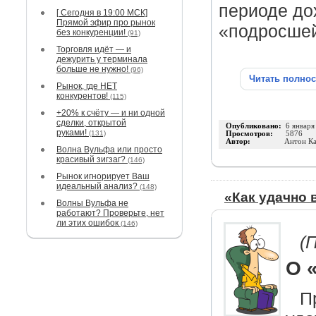
периоде до
[ Сегодня в 19:00 МСК]
Прямой эфир про рынок
«подросше
без конкуренции!
(91)
Торговля идёт — и
дежурить у терминала
больше не нужно!
(96)
Читать полно
Рынок, где НЕТ
конкурентов!
(115)
+20% к счёту — и ни одной
сделки, открытой
Опубликовано:
6 января
руками!
(131)
Просмотров:
5876
Автор:
Антон Ка
Волна Вульфа или просто
красивый зигзаг?
(146)
Рынок игнорирует Ваш
идеальный анализ?
(148)
«Как удачно
Волны Вульфа не
работают? Проверьте, нет
ли этих ошибок
(146)
(
О 
П