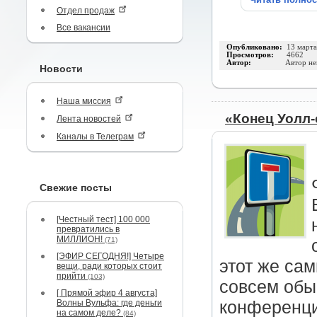
Отдел продаж
Все вакансии
Опубликовано:
13 март
Просмотров:
4662
Автор:
Автор не
Новости
Наша миссия
«Конец Уолл-с
Лента новостей
Каналы в Телеграм
Свежие посты
[Честный тест] 100 000
превратились в
МИЛЛИОН!
(71)
[ЭФИР СЕГОДНЯ!] Четыре
этот же сам
вещи, ради которых стоит
прийти
(103)
совсем обы
[ Прямой эфир 4 августа]
Волны Вульфа: где деньги
конференци
на самом деле?
(84)