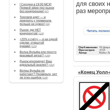
для своих 
[ Сегодня в 19:00 МСК]
Прямой эфир про рынок
раз меропр
без конкуренции!
(97)
Торговля идёт — и
дежурить у терминала
больше не нужно!
(99)
Рынок, где НЕТ
Читать полно
конкурентов!
(119)
+20% к счёту — и ни одной
сделки, открытой
руками!
(133)
Опубликовано:
04 февра
Просмотров:
4359
Волна Вульфа или просто
Автор:
Майкл Л
красивый зигзаг?
(148)
Рынок игнорирует Ваш
идеальный анализ?
(154)
Волны Вульфа не
«Конец Уолл-с
работают? Проверьте, нет
ли этих ошибок
(149)