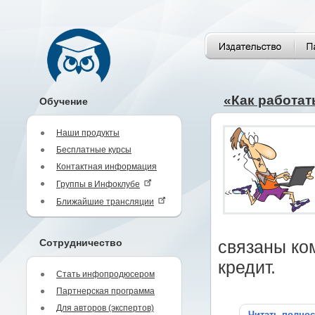
«Как работа
Обучение
Наши продукты
Бесплатные курсы
Контактная информация
Группы в Инфоклубе
Ближайшие трансляции
Сотрудничество
связаны ко
кредит.
Стать инфопродюсером
Партнерская программа
Для авторов (экспертов)
Читать полно